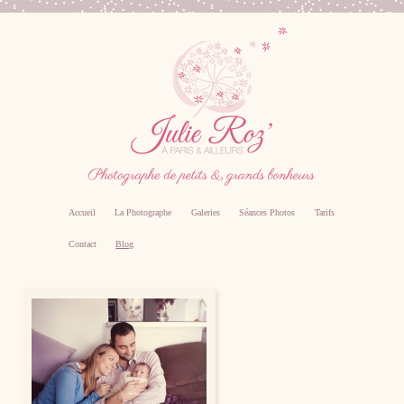
Accueil
La Photographe
Galeries
Séances Photos
Tarifs
Contact
Blog
Photographe professionnel specialiste bebe,
famille, grossesse, femme enceinte sur Paris