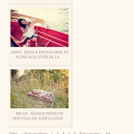
ANNA : SÉANCE PHOTOS MISE EN
SCÈNE AUX CÔTÉS DE LA…
MILAN : SÉANCE PHOTO DE
NOUVEAU-NÉ, SAINT-CLOUD…
Début
< Page précédente
2
3
4
5
6
Page suivante >
Fin