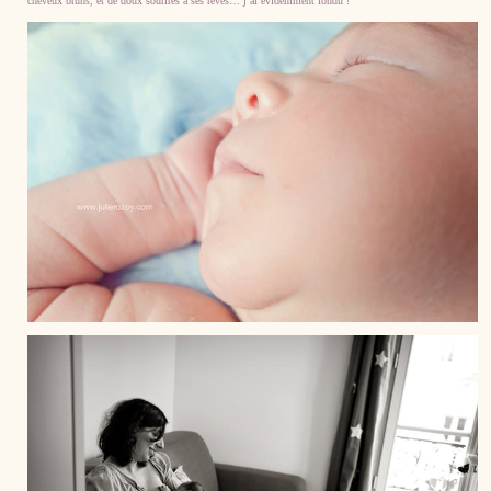
cheveux bruns, et de doux sourires à ses rêves… j’ai évidemment fondu !