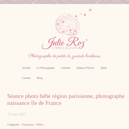
Accueil
La Photographe
Galeries
Séances Photos
Tarifs
Contact
Blog
Photographe professionnel specialiste bebe,
Séance photo bébé région parisienne, photographe
famille, grossesse, femme enceinte sur Paris
naissance île de France
15 mars 2017
Catégories :
Printemps
-
Bébés
-