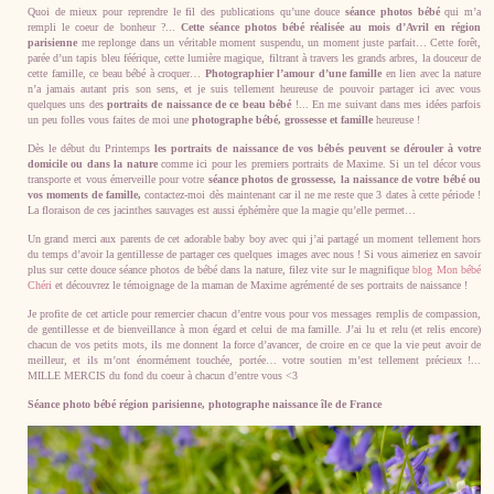
Quoi de mieux pour reprendre le fil des publications qu’une douce
séance photos bébé
qui m’a
rempli le coeur de bonheur ?...
Cette séance photos bébé réalisée au mois d’Avril en région
parisienne
me replonge dans un véritable moment suspendu, un moment juste parfait… Cette forêt,
parée d’un tapis bleu féérique, cette lumière magique, filtrant à travers les grands arbres, la douceur de
cette famille, ce beau bébé à croquer…
Photographier l’amour d’une famille
en lien avec la nature
n’a jamais autant pris son sens, et je suis tellement heureuse de pouvoir partager ici avec vous
quelques uns des
portraits de naissance de ce beau bébé
!... En me suivant dans mes idées parfois
un peu folles vous faites de moi une
photographe bébé, grossesse et famille
heureuse !
Dès le début du Printemps
les portraits de naissance de vos bébés peuvent se dérouler à votre
domicile ou dans la nature
comme ici pour les premiers portraits de Maxime. Si un tel décor vous
transporte et vous émerveille pour votre
séance photos de grossesse, la naissance de votre bébé ou
vos moments de famille,
contactez-moi dès maintenant car il ne me reste que 3 dates à cette période !
La floraison de ces jacinthes sauvages est aussi éphémère que la magie qu’elle permet…
Un grand merci aux parents de cet adorable baby boy avec qui j’ai partagé un moment tellement hors
du temps d’avoir la gentillesse de partager ces quelques images avec nous ! Si vous aimeriez en savoir
plus sur cette douce séance photos de bébé dans la nature, filez vite sur le magnifique
blog Mon bébé
Chéri
et découvrez le témoignage de la maman de Maxime agrémenté de ses portraits de naissance !
Je profite de cet article pour remercier chacun d’entre vous pour vos messages remplis de compassion,
de gentillesse et de bienveillance à mon égard et celui de ma famille. J’ai lu et relu (et relis encore)
chacun de vos petits mots, ils me donnent la force d’avancer, de croire en ce que la vie peut avoir de
meilleur, et ils m’ont énormément touchée, portée… votre soutien m’est tellement précieux !...
MILLE MERCIS du fond du coeur à chacun d’entre vous <3
Séance photo bébé région parisienne, photographe naissance île de France