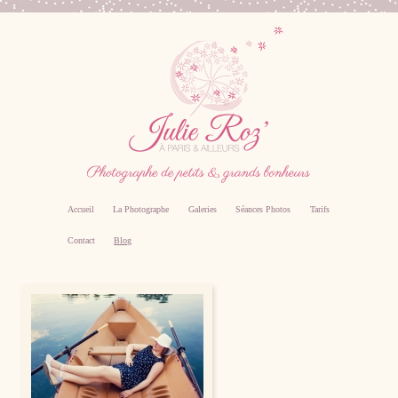
Accueil
La Photographe
Galeries
Séances Photos
Tarifs
Contact
Blog
Photographe professionnel specialiste bebe,
famille, grossesse, femme enceinte sur Paris