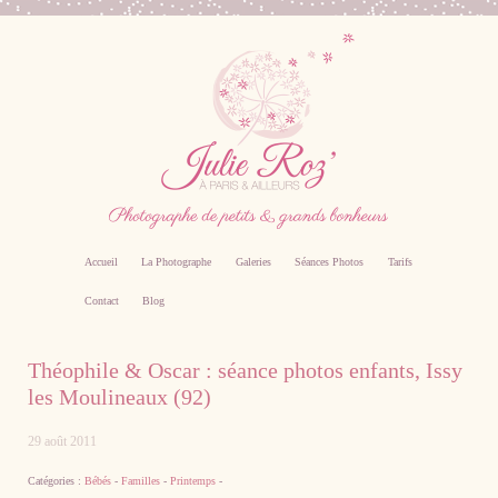
Accueil
La Photographe
Galeries
Séances Photos
Tarifs
Contact
Blog
Photographe professionnel specialiste bebe,
Théophile & Oscar : séance photos enfants, Issy
famille, grossesse, femme enceinte sur Paris
les Moulineaux (92)
29 août 2011
Catégories :
Bébés
-
Familles
-
Printemps
-