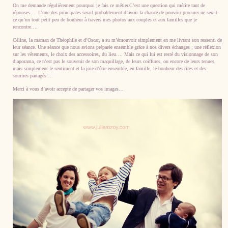
On me demande régulièrement pourquoi je fais ce métier.C’est une question qui mérite tant de
réponses…. L’une des principales serait probablement d’avoir la chance de pouvoir procurer ne serait-
ce qu’un tout petit peu de bonheur à travers mes photos aux couples et aux familles que je
rencontre….
Céline, la maman de Théophile et d’Oscar, a su m’émouvoir simplement en me livrant son ressenti de
leur séance. Une séance que nous avions préparée ensemble grâce à nos divers échanges ; une réflexion
sur les vêtements, le choix des accessoires, du lieu…. Mais ce qui lui est resté du visionnage de son
diaporama, ce n’est pas le souvenir de son maquillage, de leurs coiffures, ou encore de leurs tenues,
mais simplement le sentiment et la joie d’être ensemble, en famille, le bonheur des rires et des
sourires partagés….
Merci à vous d’avoir accepté de partager vos images…