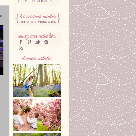
toutes mes actualités !
SESSIONS MENTOR
POUR
PHOTOGRAPHES
SUIVEZ MES
facebook
Pinterest
twitter
hellocoton
ACTUALITÉS
RSS
DERNIÈRES SÉANCES