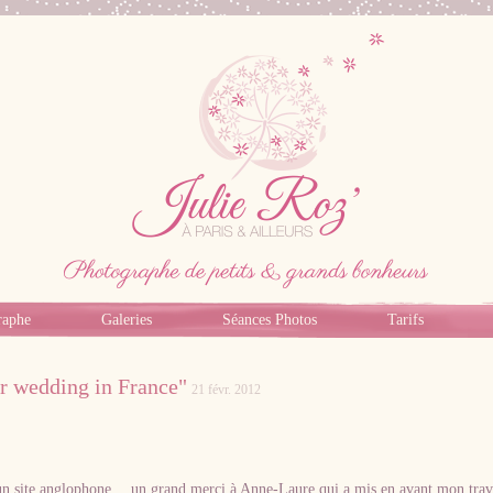
raphe
Galeries
Séances Photos
Tarifs
ur wedding in France"
21 févr. 2012
Photographe professionnel specialiste bebe,
famille, grossesse, femme enceinte sur Paris
un site anglophone… un grand merci à Anne-Laure qui a mis en avant mon trav