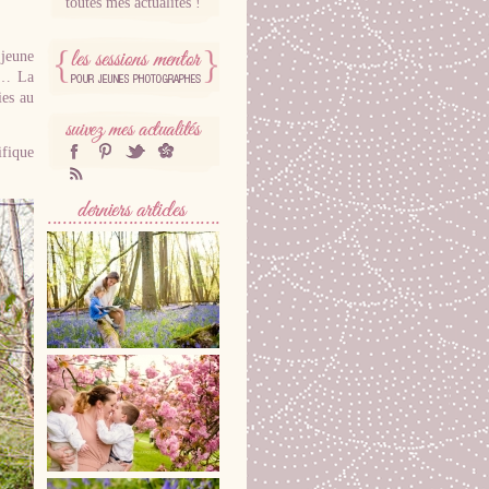
toutes mes actualités !
 jeune
t… La
ies au
SESSIONS MENTOR
POUR
PHOTOGRAPHES
ifique
SUIVEZ MES
facebook
Pinterest
twitter
hellocoton
ACTUALITÉS
RSS
DERNIÈRES SÉANCES