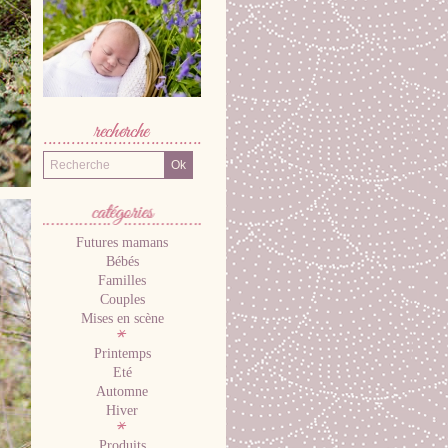
Recherche
Futures mamans
CATÉGORIES
Bébés
Familles
Couples
Mises en scène
Printemps
Eté
Automne
Hiver
Produits