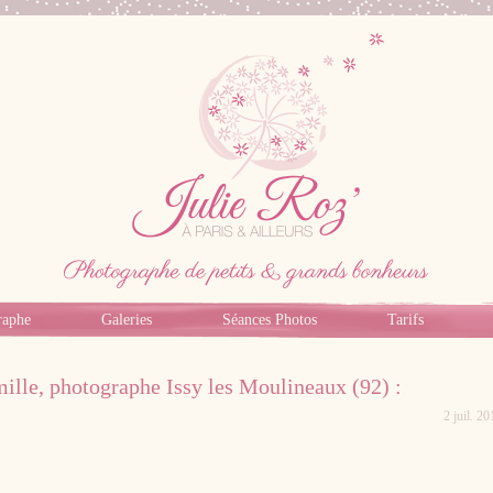
raphe
Galeries
Séances Photos
Tarifs
ille, photographe Issy les Moulineaux (92) :
2 juil. 20
Photographe professionnel specialiste bebe,
famille, grossesse, femme enceinte sur Paris