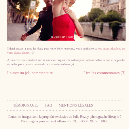
?Merci encore à tous les deux pour cette belle rencontre, votre confiance et
vos mots adorables sur
votre séance photos
<3
A tous ceux qui cherchent encore une idée originale de cadeau pour la Saint-Valentin qui se rapproche,
ne tardez pas à passer commande de vos cartes cadeaux ;-)
Laisser un joli commentaire
Lire les commentaires (3)
TÉMOIGNAGES
FAQ
MENTIONS LÉGALES
Toutes les images sont la propriété exclusive de Julie Rozoy, photographe lifestyle à
Paris, région parisienne et ailleurs - SIRET : 453 629 651 00028