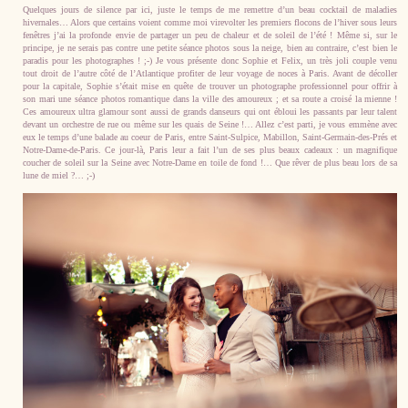
Quelques jours de silence par ici, juste le temps de me remettre d’un beau cocktail de maladies
hivernales… Alors que certains voient comme moi virevolter les premiers flocons de l’hiver sous leurs
fenêtres j’ai la profonde envie de partager un peu de chaleur et de soleil de l’été ! Même si, sur le
principe, je ne serais pas contre une petite séance photos sous la neige, bien au contraire, c’est bien le
paradis pour les photographes ! ;-) Je vous présente donc Sophie et Felix, un très joli couple venu
tout droit de l’autre côté de l’Atlantique profiter de leur voyage de noces à Paris. Avant de décoller
pour la capitale, Sophie s’était mise en quête de trouver un photographe professionnel pour offrir à
son mari une séance photos romantique dans la ville des amoureux ; et sa route a croisé la mienne !
Ces amoureux ultra glamour sont aussi de grands danseurs qui ont ébloui les passants par leur talent
devant un orchestre de rue ou même sur les quais de Seine !… Allez c’est parti, je vous emmène avec
eux le temps d’une balade au coeur de Paris, entre Saint-Sulpice, Mabillon, Saint-Germain-des-Prés et
Notre-Dame-de-Paris. Ce jour-là, Paris leur a fait l’un de ses plus beaux cadeaux : un magnifique
coucher de soleil sur la Seine avec Notre-Dame en toile de fond !… Que rêver de plus beau lors de sa
lune de miel ?… ;-)