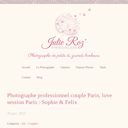
Accueil
La Photographe
Galeries
Séances Photos
Tarifs
Contact
Blog
Photographe professionnel specialiste bebe,
Photographe professionnel couple Paris, love
famille, grossesse, femme enceinte sur Paris
session Paris : Sophie & Felix
30 janv. 2015
Catégories :
Eté
-
Couples
-