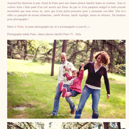
Aujourd’hui direction le parc floral de Paris pour une séance photos famille haute en couleurs. Sans le
vouloir Julia s’était parée d’un ciré assorti aux fleurs du parc et d’un parapluie malgré la belle journée
ensoleillée que nous avons eu, ainsi que d’une petite poussette pour y promener son bébé. Elle m’a
offert sa panoplie de moues enfantines, tantôt rêveuse, tantôt espiègle, rieuse ou sérieuse. Du bonheur
pour photographe !
Merci à
Thida
, la jeune photographe qui m’a accompagnée ce jour-là ;-)
Photographe enfant Paris, séance photos famille Paris 75 : Julia