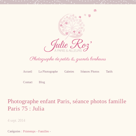
Accueil
La Photographe
Galeries
Séances Photos
Tarifs
Contact
Blog
Photographe professionnel specialiste bebe,
Photographe enfant Paris, séance photos famille
famille, grossesse, femme enceinte sur Paris
Paris 75 : Julia
4 sept. 2014
Catégories :
Printemps
-
Familles
-