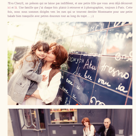
?Eva Cheryll, un prénom qui ne laisse pas indifférent, et une petite fille que vous avez déjà découvert
ici
et
là
. Une famille que j’ai chaque fois plaisir à retrouver et à photographier, toujours à Paris. Cette
fois, nous nous sommes dirigées vers les rues qui se trouvent derrière Montmartre pour une petite
balade bien tranquille avec petites douceurs tout au long du trajet… ;-)