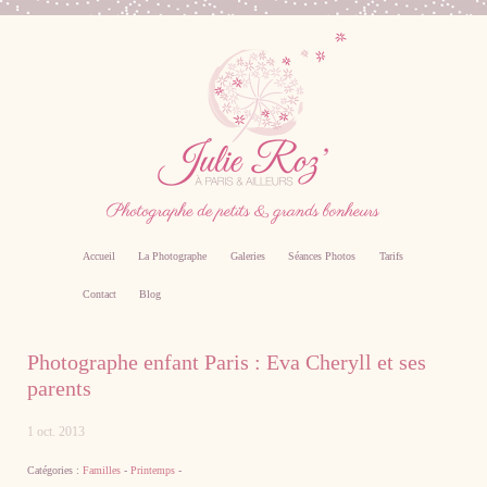
Accueil
La Photographe
Galeries
Séances Photos
Tarifs
Contact
Blog
Photographe professionnel specialiste bebe,
Photographe enfant Paris : Eva Cheryll et ses
famille, grossesse, femme enceinte sur Paris
parents
1 oct. 2013
Catégories :
Familles
-
Printemps
-