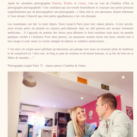
Après les adorables photographes
Pauline,
Elodie,
et
Linou
, c’est au tour de Charlène d’être la
photographe photographiée ! Une confiance qui me touche énormément et toujours une petite pression
supplémentaire que de photographier une photographe ;-) Mais elle et son amoureux étaient tellement
à l’aise devant l’objectif que cette petite appréhension s’est vite dissipée.
Les tourtereaux ont fait la route depuis Tours jusqu’à Paris pour leur séance photos. A leur arrivée,
nous avions prévu de prendre un copieux petit-déjeuner dans un café parisien aux accents fortement
américains ; il s’agissait de prendre des forces pour affronter le froid extérieur mais aussi de prendre
quelques clichés à l’intérieur. Pour leurs photos, les amoureux avaient choisi des lieux colorés tout à
leur image et sont venus la voiture chargée de ballons et confettis multicolores…
C’est donc un couple aussi pétillant qu’amoureux qui partage avec nous un moment plein de tendresse
et de complicité ici ! Avec eux, le blog se pare de couleurs et de bonne humeur, et ça fait du bien en ce
début de semaine… !
Photographe couple Paris 75 : séance photos Charlène & Julien