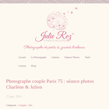
Accueil
La Photographe
Galeries
Séances Photos
Tarifs
Contact
Blog
Photographe professionnel specialiste bebe,
Photographe couple Paris 75 : séance photos
famille, grossesse, femme enceinte sur Paris
Charlène & Julien
23 janv. 2014
Catégories :
Couples
-
Eté
-