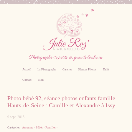
Accueil
La Photographe
Galeries
Séances Photos
Tarifs
Contact
Blog
Photographe professionnel specialiste bebe,
Photo bébé 92, séance photos enfants famille
famille, grossesse, femme enceinte sur Paris
Hauts-de-Seine : Camille et Alexandre à Issy
9 sept. 2015
Catégories :
Automne
-
Bébés
-
Familles
-