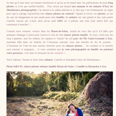
Se dire qu’il faut tenir ses bonnes résolutions et qu’un an de retard dans les publications de mon
blog
photos
ce n’est pas terrible-terrible… Puis revoir par hasard
une maman et ses enfants d’Issy les
Moulineaux photographiés
l’an dernier à la même période et se dire que c’est évidemment un signe
pour que je partage aujourd’hui leur
séance photos au naturel !
Quand je revois ces
photos
, je me
dis que de changement en une année pour cette
famille,
les
enfants
ont tant grandi et leur jolie petite
Camille surtout qui n’était alors qu’un petit
bébé
est à présent une bien jolie petite fille qui
commence à marcher !…
Comme nous sommes voisins dans les
Hauts-de-Seine
, inutile de vous dire qu’il n’a fallu que
quelques échanges à peine pour trouver le lieu de leur
séance photos famille
. Et nous voilà tous les
cinq à arpenter, avec les enfants, les espaces si “nature” du joli
parc de l’île Saint-Germain à Issy
,
marchant déjà dans les feuilles de l’Automne naissant sous une lumière de fin de journée…
L’Automne est l’une de mes saisons favorites pour les
séances photos
… les couleurs et la lumière
sont souvent si magiques… si vous souhaitez que
je vous photographie en famille ou pendant
votre grossesse
, c’est donc le moment de me
contacter
!…
Voici Sabrina, Vincent et leurs deux
enfants
, Camille et Alexandre à Issy les Moulineaux…
Photo bébé 92, séance photos enfants famille Hauts-de-Seine : Camille et Alexandre à Issy