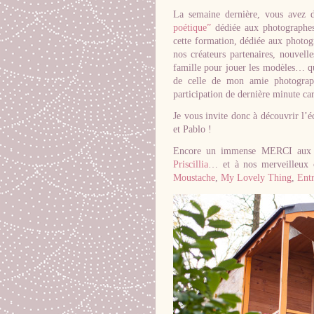
La semaine dernière, vous avez 
poétique”
dédiée aux photographes 
cette formation, dédiée aux photog
nos créateurs partenaires, nouvell
famille pour jouer les modèles… qu
de celle de mon amie photograph
participation de dernière minute c
Je vous invite donc à découvrir l’é
et Pablo !
Encore un immense MERCI aux pa
Priscillia
… et à nos merveilleux c
Moustache
,
My Lovely Thing
,
Entr