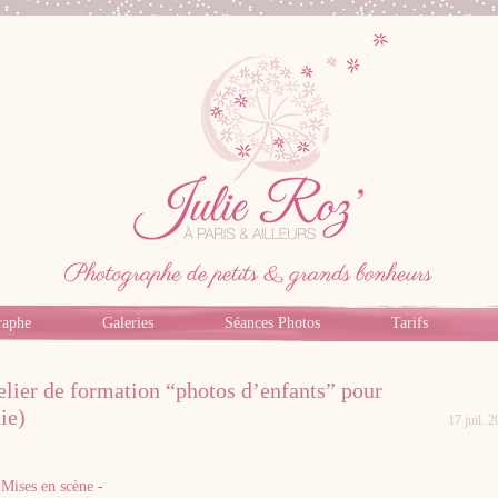
raphe
Galeries
Séances Photos
Tarifs
elier de formation “photos d’enfants” pour
ie)
17 juil. 
Photographe professionnel specialiste bebe,
famille, grossesse, femme enceinte sur Paris
-
Mises en scène
-