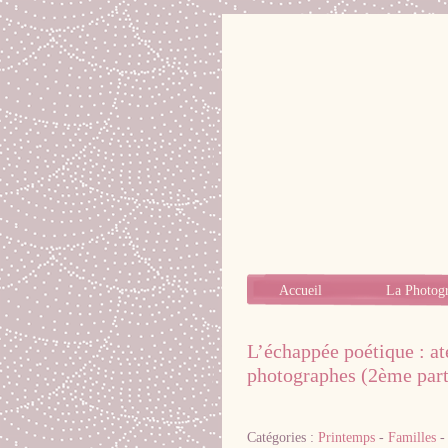
Accueil
La Photog
L’échappée poétique : at
photographes (2ème part
Catégories :
Printemps
-
Familles