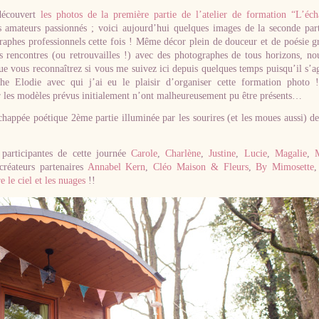
découvert
les photos de la première partie de l’atelier de formation “L’éc
amateurs passionnés ; voici aujourd’hui quelques images de la seconde par
raphes professionnels cette fois ! Même décor plein de douceur et de poésie g
es rencontres (ou retrouvailles !) avec des photographes de tous horizons, no
e vous reconnaîtrez si vous me suivez ici depuis quelques temps puisqu’il s’ag
e Elodie avec qui j’ai eu le plaisir d’organiser cette formation photo 
ar les modèles prévus initialement n’ont malheureusement pu être présents…
chappée poétique 2ème partie illuminée par les sourires (et les moues aussi) d
rticipantes de cette journée
Carole
,
Charlène
,
Justine
,
Lucie
,
Magalie
,
réateurs partenaires
Annabel Kern
,
Cléo Maison & Fleurs
,
By Mimosette
e le ciel et les nuages
!!