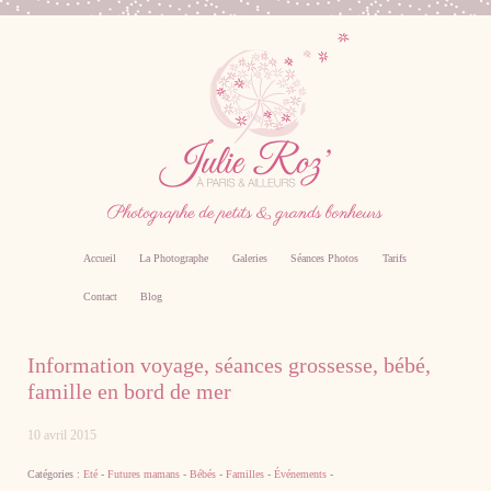
Accueil
La Photographe
Galeries
Séances Photos
Tarifs
Contact
Blog
Photographe professionnel specialiste bebe,
Information voyage, séances grossesse, bébé,
famille, grossesse, femme enceinte sur Paris
famille en bord de mer
10 avril 2015
Catégories :
Eté
-
Futures mamans
-
Bébés
-
Familles
-
Événements
-