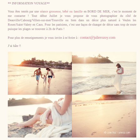
** INFORMATION VOYAGE**
Vous êtes tentés par une
séance grossesse, bébé ou famille
en BORD DE MER, c’est le moment de
me contacter ! Tout début Juillet je vous propose de vous photographier du côté de
Deauville/Cabourg/Villers-sur-mer/Trouville ou bien dans un décor plus naturel à Veules les
Roses/Saint-Valery en Caux. Pour les parisiens, c’est une façon de changer de décor sans trop de route
puisque les plages se trouvent à 2h de Paris !
contact@julierozoy.com
Pour plus de renseignements je vous invite à m’écrire à :
J’ai hâte !!