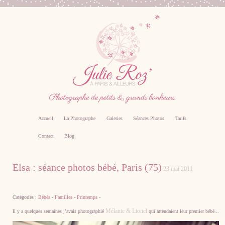
Accueil
La Photographe
Galeries
Séances Photos
Tarifs
Contact
Blog
Photographe professionnel specialiste bebe,
Elsa : séance photos bébé, Paris (75)
23 mai 2011
famille, grossesse, femme enceinte sur Paris
Catégories :
Bébés
-
Familles
-
Printemps
-
Mélanie & Lionel
Il y a quelques semaines j’avais photographié
qui attendaient leur premier bébé...