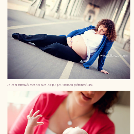
Je les ai retrouvés chez eux avec leur joli petit bonheur prénommé Elsa…