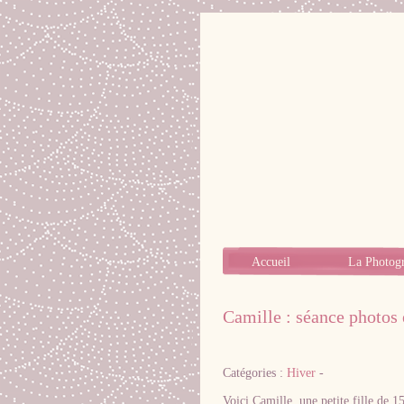
Accueil
La Photog
Camille : séance photos 
Catégories :
Hiver
-
Voici Camille, une petite fille de 1