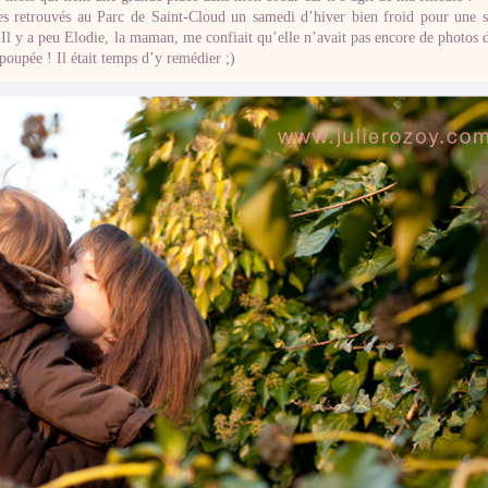
s retrouvés au Parc de Saint-Cloud un samedi d’hiver bien froid pour une 
. Il y a peu Elodie, la maman, me confiait qu’elle n’avait pas encore de photos 
 poupée ! Il était temps d’y remédier ;)