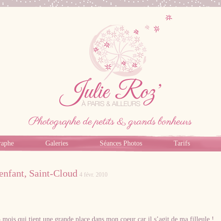
raphe
Galeries
Séances Photos
Tarifs
enfant, Saint-Cloud
4 févr. 2010
Photographe professionnel specialiste bebe,
famille, grossesse, femme enceinte sur Paris
5 mois qui tient une grande place dans mon coeur car il s’agit de ma filleule !