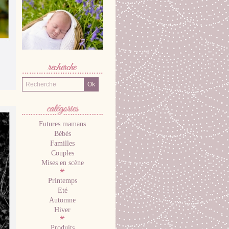
Recherche
Futures mamans
CATÉGORIES
Bébés
Familles
Couples
Mises en scène
Printemps
Eté
Automne
Hiver
Produits