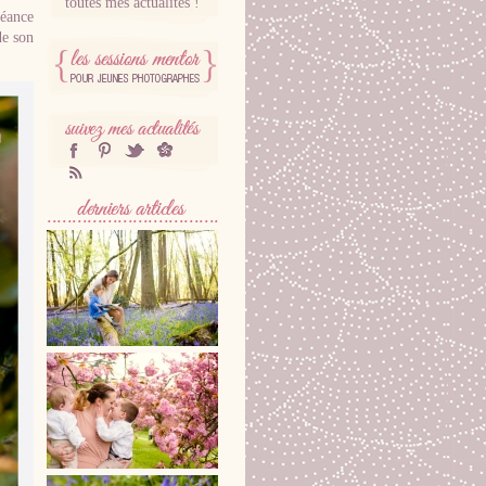
toutes mes actualités !
séance
de son
SESSIONS MENTOR
POUR
PHOTOGRAPHES
SUIVEZ MES
facebook
Pinterest
twitter
hellocoton
ACTUALITÉS
RSS
DERNIÈRES SÉANCES